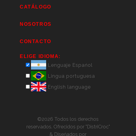
CATÁLOGO
NOSOTROS
CONTACTO
ELIGE IDIOMA:
Lenguaje Espańol
Lingua portuguesa
English language
©
2026 Todos los derechos
reservados. Ofrecidos por
"DistriCroc"
& Diseńados por