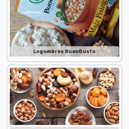
Legumbres BuonGusto