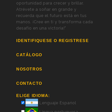
oportunidad para crecer y brillar.
Atrévete a soñar en grande y
recuerda que el futuro está en tus
manos. ¡Cree en ti y transforma cada
desafío en una victoria!"
IDENTIFIQUESE O REGISTRESE
CATÁLOGO
NOSOTROS
CONTACTO
ELIGE IDIOMA:
Lenguaje Espańol
Lingua portuguesa